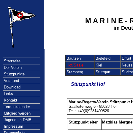
M A R I N E - 
im Deut
Bautzen
Bielefeld
Erfurt
Startseite
Hof/Saale
Kiel
Neuss
Der Verein
Starnberg
Stuttgart
Südto
Stützpunkte
Vorstand
Stützpunkt Hof
Download
Links
Kontakt
Marine-Regatta-Verein Stützpunkt 
Saalleitenweg 6 - 95028 Hof
Terminkalender
Tel.: +49(0)9281409826
Mitglied werden
Jugend im DMB
Stützpunktleiter
Matthias Mergne
Impressum
Datenschutz